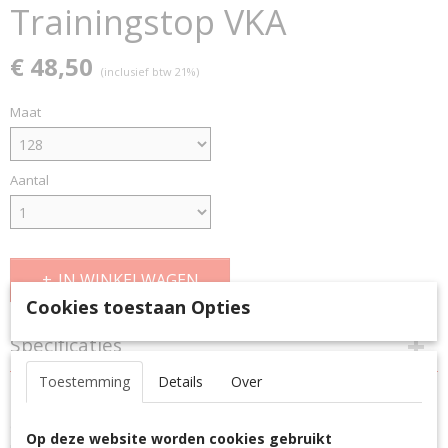
Trainingstop VKA
€ 48,50
(inclusief btw 21%)
Maat
Aantal
IN WINKELWAGEN
Cookies toestaan Opties
Specificaties
Toestemming
Details
Over
Productcode
Omschrijving
6130VKA
Ons sallerVIBE sweatshirt onderscheidt zich met innovatieve
EAN code
Op deze website worden cookies gebruikt
materialen en maximaal comfort. Het S.Dry-Tech materiaal is bijzonder
6130VKA