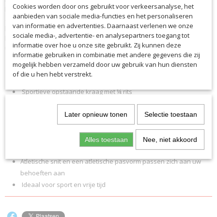
Cookies worden door ons gebruikt voor verkeersanalyse, het
licht, zweetafvoerend en ademend met langdurig comfort. De
Productcode leverancier
aanbieden van sociale media-functies en het personaliseren
atletische pasvorm geeft je de nodige speelruimte voor snelle
6130VKA
van informatie en advertenties. Daarnaast verlenen we onze
bewegingen tijdens de training. Met de ¼ rits in de opstaande kraag
sociale media-, advertentie- en analysepartners toegang tot
kan ook de ventilatie worden aangepast en wordt het aan- en
informatie over hoe u onze site gebruikt. Zij kunnen deze
uittrekken gemakkelijker.
informatie gebruiken in combinatie met andere gegevens die zij
mogelijk hebben verzameld door uw gebruik van hun diensten
of die u hen hebt verstrekt.
Lichtgewicht en duurzaam S.Dry-Tech functioneel materiaal
Sportieve opstaande kraag met ¼ rits
Verlengde manchetten zorgen voor de perfecte pasvorm
Dynamisch grafisch ontwerp op schouders en armen
Later opnieuw tonen
Selectie toestaan
Hoogwaardig jacquardinzetstuk in schouder- en armgebied
Verstelbare tailleband met trekkoord voor een
Alles toestaan
Nee, niet akkoord
gepersonaliseerde pasvorm
Atletische snit en een atletische pasvorm passen zich aan uw
behoeften aan
Ideaal voor sport en vrije tijd