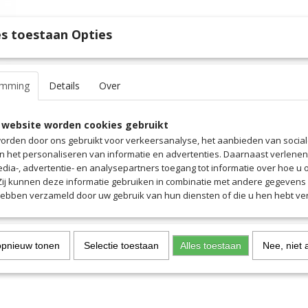
IN WINKELWAGEN
s toestaan Opties
Specificaties
emming
Details
Over
Productcode
5014VKA
Omschrijving
EAN code
5014VKA
 website worden cookies gebruikt
Productcode leverancier
5014VKA
Hoogwaardige 1-kleurige voetbalsokken in de beste kwaliteit
orden door ons gebruikt voor verkeersanalyse, het aanbieden van socia
en het personaliseren van informatie en advertenties. Daarnaast verlene
edia-, advertentie- en analysepartners toegang tot informatie over hoe u 
 Zij kunnen deze informatie gebruiken in combinatie met andere gegevens d
hebben verzameld door uw gebruik van hun diensten of die u hen hebt ver
opnieuw tonen
Selectie toestaan
Alles toestaan
Nee, niet 