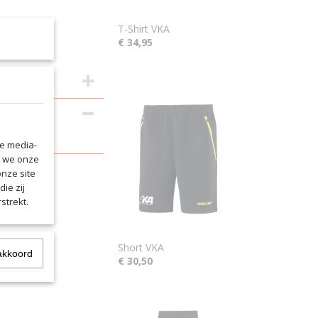
T-Shirt VKA
€ 34,95
le media-
n we onze
onze site
ie zij
strekt.
Short VKA
akkoord
€ 30,50