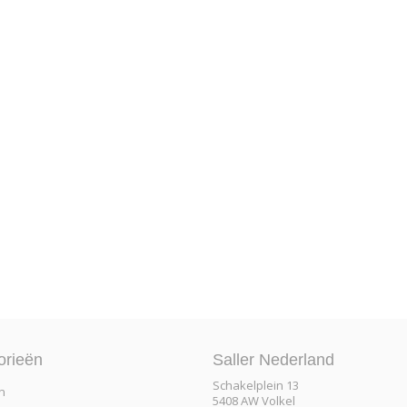
orieën
Saller Nederland
Schakelplein 13
n
5408 AW Volkel