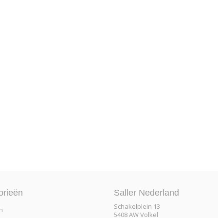
orieën
Saller Nederland
Schakelplein 13
n
5408 AW Volkel