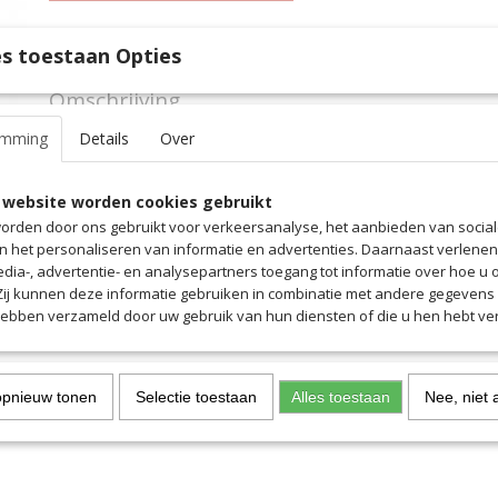
Specificaties
s toestaan Opties
Productcode
5670VSU
Omschrijving
EAN code
5670VSU
Productcode leverancier
5670VSU
emming
Details
Over
Hoogwaardig Keeper-shirt.
Dynamisch ontwerp met anatomisch geplaatste elleboogbescher
Mesh-inzetstukken voor het beste ademend vermogen. Duurzame 
 website worden cookies gebruikt
orden door ons gebruikt voor verkeersanalyse, het aanbieden van socia
en het personaliseren van informatie en advertenties. Daarnaast verlene
edia-, advertentie- en analysepartners toegang tot informatie over hoe u 
 Zij kunnen deze informatie gebruiken in combinatie met andere gegevens d
hebben verzameld door uw gebruik van hun diensten of die u hen hebt ver
opnieuw tonen
Selectie toestaan
Alles toestaan
Nee, niet 