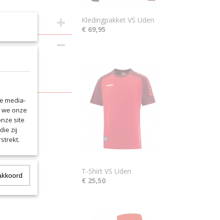
Kledingpakket VS Uden
€ 69,95
mers.
kwaliteit
le media-
n we onze
onze site
ie zij
strekt.
T-Shirt VS Uden
akkoord
€ 25,50