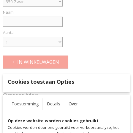
Naam
Aantal
IN WINKELWAGEN
Specificaties
Cookies toestaan Opties
Productcode
Omschrijving
3126VSU-12011
Toestemming
Details
Over
Productinformatie "Rugzak saller.Infinity"
EAN code
3126
De grandioze saller-rugzak is het perfecte alternatief voor
Productcode leverancier
Op deze website worden cookies gebruikt
conventionele sporttassen. In het ruime hoofdvak en bodemvak berg
3126
Cookies worden door ons gebruikt voor verkeersanalyse, het
je je trainingsmateriaal praktisch en veilig op. Daarnaast biedt het