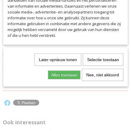
aanbieden van sociale media-functies en het personaliseren
stabiele bodemvak je de mogelijkheid om je sportschoenen of je natte
van informatie en advertenties. Daarnaast verlenen we onze
spullen apart te vervoeren. Het dragen van de rugzak is super
sociale media-, advertentie- en analysepartners toegang tot
comfortabel dankzij de gewatteerde schouderbanden en extra
informatie over hoe u onze site gebruikt. Zij kunnen deze
draagbeugel.
informatie gebruiken in combinatie met andere gegevens die zij
mogelijk hebben verzameld door uw gebruik van hun diensten
- Verstelbare schouderbanden en rugvulling zorgen voor het nodige
of die u hen hebt verstrekt.
comfort - hoe vol je rugzak ook is
- Extra handvat
- Hoofdvak met dubbele ritssluiting in perfecte constructie voor
maximale opbergruimte
Later opnieuw tonen
Selectie toestaan
- Zak met rits aan de voorkant voor je benodigdheden
- Stevig bodemvak voor nat /droge afscheiding of schoenenvak
- Ideaal voor sport en vrije tijd
Alles toestaan
Nee, niet akkoord
- Robuust en wasbaar buitenmateriaal
- Afmetingen: ca. 33 x 19 x 46 cm
Ook interessant