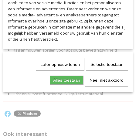
6172
aanbieden van sociale media-functies en het personaliseren
Of het nu in de beslissende warming-upfase voor de wedstrijd is of
van informatie en advertenties. Daarnaast verlenen we onze
Productcode leverancier
tijdens de training - met dit sweatshirt ben je perfect uitgerust. Het
sociale media-, advertentie- en analysepartners toegang tot
6172
S.Dry-Tech materiaal is bijzonder licht, zweetafvoerend en ademend
informatie over hoe u onze site gebruikt. Zij kunnen deze
met langdurig draagcomfort. De ventilatie kan ook worden aangepast
informatie gebruiken in combinatie met andere gegevens die zij
met de korte ritssluiting en vergemakkelijkt ook het aan- en uittrekken.
mogelijk hebben verzameld door uw gebruik van hun diensten
of die u hen hebt verstrekt.
Opstaande kraag met korte ritssluiting
Raglanmouwen zorgen voor absolute bewegingsvrijheid
Dynamisch gestreept grafisch ontwerp op schouders en armen
Verstelbare tailleband met trekkoord voor een persoonlijke
Later opnieuw tonen
Selectie toestaan
pasvorm
Atletische snit voor een sportieve pasvorm
Alles toestaan
Nee, niet akkoord
Ideaal voor sport en vrije tijd
Licht en slijtvast functioneel S.Dry-Tech-materiaal
Ook interessant