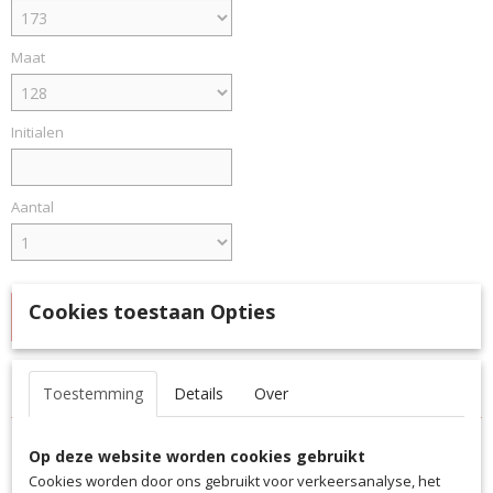
Maat
Initialen
Aantal
Cookies toestaan Opties
IN WINKELWAGEN
Specificaties
Toestemming
Details
Over
Productcode
Omschrijving
6172
Op deze website worden cookies gebruikt
Productinformatie "SallerX.72 sweatshirt"
EAN code
Cookies worden door ons gebruikt voor verkeersanalyse, het