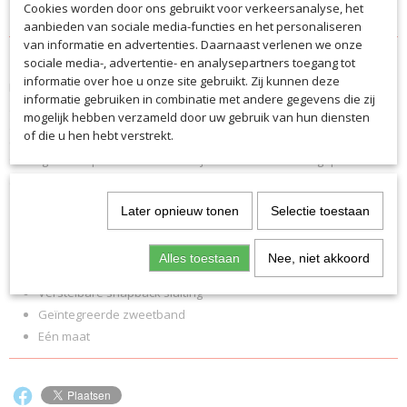
Cookies worden door ons gebruikt voor verkeersanalyse, het
Specificaties
aanbieden van sociale media-functies en het personaliseren
van informatie en advertenties. Daarnaast verlenen we onze
Productcode
Omschrijving
sociale media-, advertentie- en analysepartners toegang tot
4027
informatie over hoe u onze site gebruikt. Zij kunnen deze
De Saller snapback cap biedt je een sportieve look voor je vrije tijd. De
Productcode leverancier
informatie gebruiken in combinatie met andere gegevens die zij
gebogen klep biedt optimale bescherming tegen de zon, terwijl
4027
mogelijk hebben verzameld door uw gebruik van hun diensten
geborduurde oogjes in het bovenste deel van de hoed zorgen voor
of die u hen hebt verstrekt.
een optimaal ademend vermogen en ventilatie. Dankzij de snapback-
sluiting kan de pet individueel aan je hoofd worden aangepast. Het
grote 3D-logo op de voorkant rondt de pet stijlvol af.
Later opnieuw tonen
Selectie toestaan
3D Saller-logo in het midden van de voorkant
Maatvast voorstuk
Alles toestaan
Nee, niet akkoord
Geborduurde oogjes voor beter ademend vermogen
Verstelbare snapback sluiting
Geïntegreerde zweetband
Eén maat