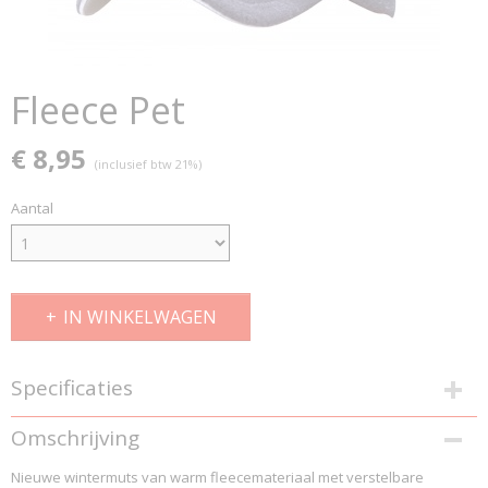
Fleece Pet
€ 8,95
(inclusief btw 21%)
Aantal
IN WINKELWAGEN
Specificaties
Productcode
Omschrijving
4064
Nieuwe wintermuts van warm fleecemateriaal met verstelbare
Productcode leverancier