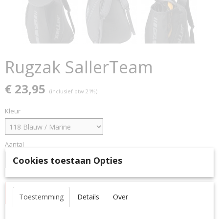
Rugzak SallerTeam
€ 23,95
(inclusief btw 21%)
Kleur
Aantal
Cookies toestaan Opties
IN WINKELWAGEN
Toestemming
Details
Over