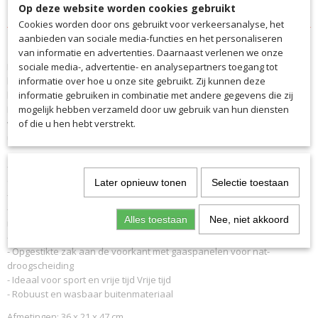
Specificaties
Op deze website worden cookies gebruikt
Cookies worden door ons gebruikt voor verkeersanalyse, het
Productcode
Omschrijving
aanbieden van sociale media-functies en het personaliseren
3116
van informatie en advertenties. Daarnaast verlenen we onze
Met deze kleinere rugzak heb je altijd de belangrijkste uitrusting. In
EAN code
sociale media-, advertentie- en analysepartners toegang tot
het ruime hoofdvak met organisatiemogelijkheden heb je alles bij de
3116
informatie over hoe u onze site gebruikt. Zij kunnen deze
hand.
informatie gebruiken in combinatie met andere gegevens die zij
Productcode leverancier
Het opgestikte zakje aan de voorkant, met mesh-inzetstukken voor
mogelijk hebben verzameld door uw gebruik van hun diensten
3116
ventilatie, geeft je de mogelijkheid om je sportschoenen of natte
of die u hen hebt verstrekt.
uitrusting apart te vervoeren.
- Verstelbare schouderbanden en rugvulling bieden het nodige
comfort, ongeacht hoe verpakt
Later opnieuw tonen
Selectie toestaan
- Extra draaggreep
- Hoofdcompartiment met ritssluiting in perfecte constructie voor
Alles toestaan
Nee, niet akkoord
maximale opbergruimte
- Extra binnenzak voor waardevolle spullen
- Opgestikte zak aan de voorkant met gaaspanelen voor nat-
droogscheiding
- Ideaal voor sport en vrije tijd Vrije tijd
- Robuust en wasbaar buitenmateriaal
Afmetingen: 36 x 21 x 47 cm