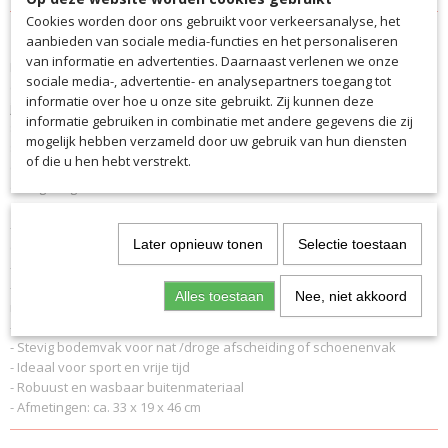
Cookies worden door ons gebruikt voor verkeersanalyse, het
Productcode
Omschrijving
aanbieden van sociale media-functies en het personaliseren
3126
van informatie en advertenties. Daarnaast verlenen we onze
De grandioze saller-rugzak is het perfecte alternatief voor
EAN code
sociale media-, advertentie- en analysepartners toegang tot
conventionele sporttassen. In het ruime hoofdvak en bodemvak berg
3126
informatie over hoe u onze site gebruikt. Zij kunnen deze
je je trainingsmateriaal praktisch en veilig op. Daarnaast biedt het
Productcode leverancier
informatie gebruiken in combinatie met andere gegevens die zij
stabiele bodemvak je de mogelijkheid om je sportschoenen of je natte
3126
mogelijk hebben verzameld door uw gebruik van hun diensten
spullen apart te vervoeren. Het dragen van de rugzak is super
of die u hen hebt verstrekt.
comfortabel dankzij de gewatteerde schouderbanden en extra
draagbeugel.
- Verstelbare schouderbanden en rugvulling zorgen voor het nodige
Later opnieuw tonen
Selectie toestaan
comfort - hoe vol je rugzak ook is
- Extra handvat
- Hoofdvak met dubbele ritssluiting in perfecte constructie voor
Alles toestaan
Nee, niet akkoord
maximale opbergruimte
- Zak met rits aan de voorkant voor je benodigdheden
- Stevig bodemvak voor nat /droge afscheiding of schoenenvak
- Ideaal voor sport en vrije tijd
- Robuust en wasbaar buitenmateriaal
- Afmetingen: ca. 33 x 19 x 46 cm