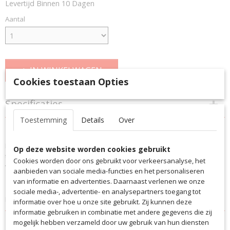
Levertijd Binnen 10 Dagen
Aantal
IN WINKELWAGEN
Cookies toestaan Opties
Specificaties
Toestemming
Details
Over
Productcode
Omschrijving
3024
Het complete tenue voor 15 personen in 1 tas met handig hengsel om
EAN code
Op deze website worden cookies gebruikt
te trekken en stevig wieltjes eronder. Dit item kan niet gemist worden
3024
Cookies worden door ons gebruikt voor verkeersanalyse, het
voor je team. Afmeting van 77 x 34 x 35 cm.
Productcode leverancier
aanbieden van sociale media-functies en het personaliseren
3024
van informatie en advertenties. Daarnaast verlenen we onze
Afmetingen (l,b,h)
sociale media-, advertentie- en analysepartners toegang tot
Kan geleverd worden met Sponsor en/of Club logo !
77 x 34 x 35 cm
informatie over hoe u onze site gebruikt. Zij kunnen deze
informatie gebruiken in combinatie met andere gegevens die zij
mogelijk hebben verzameld door uw gebruik van hun diensten