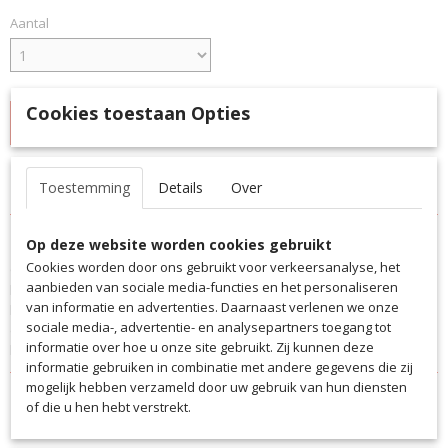
Aantal
Cookies toestaan Opties
IN WINKELWAGEN
Specificaties
Toestemming
Details
Over
Productcode
Omschrijving
Op deze website worden cookies gebruikt
3081
Cookies worden door ons gebruikt voor verkeersanalyse, het
Onze Saller sporttas heeft een hoofdvak met een grote opening voor
EAN code
aanbieden van sociale media-functies en het personaliseren
het gemakkelijk in- en uitladen van de tas, de trekkoordsluiting maakt
3081
van informatie en advertenties. Daarnaast verlenen we onze
het mogelijk om de sporttas als rugzak of over de schouder te
Productcode leverancier
sociale media-, advertentie- en analysepartners toegang tot
dragen. Met deze schoenentas heb je altijd de belangrijkste spullen
3081
informatie over hoe u onze site gebruikt. Zij kunnen deze
bij je.
informatie gebruiken in combinatie met andere gegevens die zij
mogelijk hebben verzameld door uw gebruik van hun diensten
of die u hen hebt verstrekt.