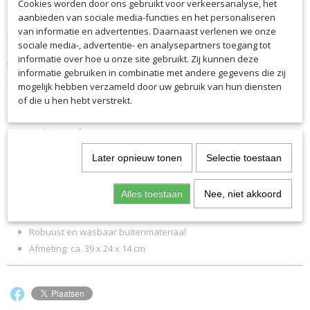
Cookies worden door ons gebruikt voor verkeersanalyse, het
Productcode
Omschrijving
aanbieden van sociale media-functies en het personaliseren
3088
van informatie en advertenties. Daarnaast verlenen we onze
De kinderrugzak junior is een compacte rugzak van 10 l voor training,
Productcode leverancier
sociale media-, advertentie- en analysepartners toegang tot
spel of vrije tijd. Hij is uitgerust met een hoofdvak met
3088
informatie over hoe u onze site gebruikt. Zij kunnen deze
tweewegritssluiting, een extra buitenvak en comfortabele
informatie gebruiken in combinatie met andere gegevens die zij
schouderbanden. De kinderrugzak wordt perfect afgerond met een
mogelijk hebben verzameld door uw gebruik van hun diensten
sportieve logoprint.
of die u hen hebt verstrekt.
Verstelbare schouderbanden en rugvulling zorgen voor het
nodige comfort
Extra draagbeugel
Later opnieuw tonen
Selectie toestaan
Hoofdvak met ritssluiting, perfect geconstrueerd voor maximale
opbergruimte
Alles toestaan
Nee, niet akkoord
Extra buitenzak
Ideaal voor sport en vrije tijd
Robuust en wasbaar buitenmateriaal
Afmeting: ca. 39 x 24 x 14 cm