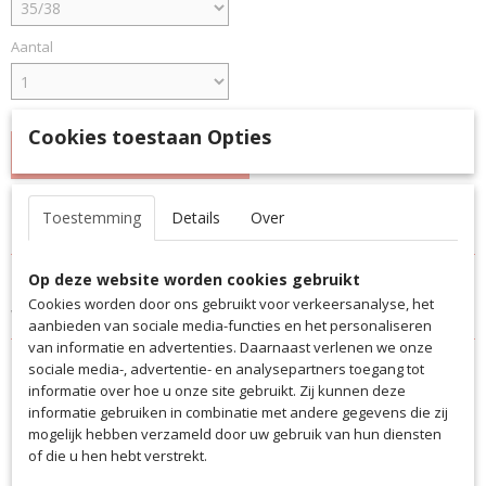
Aantal
Cookies toestaan Opties
IN WINKELWAGEN
Toestemming
Details
Over
Specificaties
Productcode
Omschrijving
Op deze website worden cookies gebruikt
5014
Cookies worden door ons gebruikt voor verkeersanalyse, het
Voetbalsokken FC de Rakt
EAN code
aanbieden van sociale media-functies en het personaliseren
5014RAKT
van informatie en advertenties. Daarnaast verlenen we onze
Productcode leverancier
sociale media-, advertentie- en analysepartners toegang tot
5014RAKT
informatie over hoe u onze site gebruikt. Zij kunnen deze
informatie gebruiken in combinatie met andere gegevens die zij
mogelijk hebben verzameld door uw gebruik van hun diensten
Ook interessant
of die u hen hebt verstrekt.