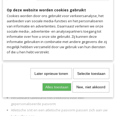
Omschrijving
6130HS
Op deze website worden cookies gebruikt
De Helmond Sport traningstop word geleverd met clublogo
EAN code
6130HS
Cookies worden door ons gebruikt voor verkeersanalyse, het
Ons sallerVIBE sweatshirt onderscheidt zich met innovatieve
aanbieden van sociale media-functies en het personaliseren
Productcode leverancier
materialen en maximaal comfort. Het S.Dry-Tech materiaal is bijzonder
van informatie en advertenties. Daarnaast verlenen we onze
6130HS
licht, zweetafvoerend en ademend met langdurig comfort. De
sociale media-, advertentie- en analysepartners toegang tot
atletische pasvorm geeft je de nodige speelruimte voor snelle
informatie over hoe u onze site gebruikt. Zij kunnen deze
bewegingen tijdens de training. Met de ¼ rits in de opstaande kraag
informatie gebruiken in combinatie met andere gegevens die zij
kan ook de ventilatie worden aangepast en wordt het aan- en
mogelijk hebben verzameld door uw gebruik van hun diensten
uittrekken gemakkelijker.
of die u hen hebt verstrekt.
Lichtgewicht en duurzaam S.Dry-Tech functioneel materiaal
Sportieve opstaande kraag met ¼ rits
Later opnieuw tonen
Selectie toestaan
Verlengde manchetten zorgen voor de perfecte pasvorm
Dynamisch grafisch ontwerp op schouders en armen
Alles toestaan
Nee, niet akkoord
Hoogwaardig jacquardinzetstuk in schouder- en armgebied
Verstelbare tailleband met trekkoord voor een
gepersonaliseerde pasvorm
Atletische snit en een atletische pasvorm passen zich aan uw