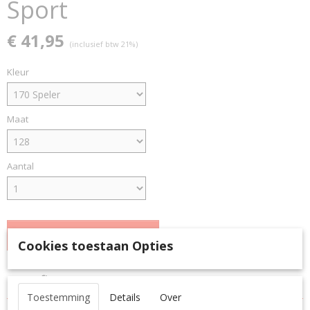
Sport
€ 41,95
(inclusief btw 21%)
Kleur
Maat
Aantal
IN WINKELWAGEN
Cookies toestaan Opties
Specificaties
Toestemming
Details
Over
Productcode