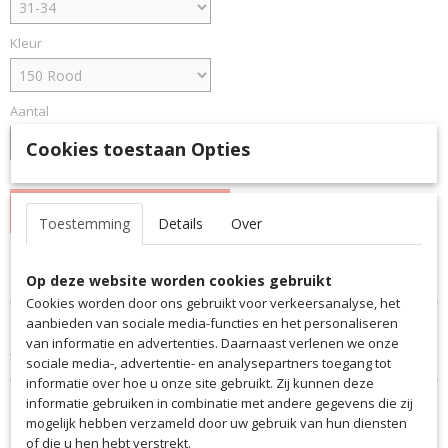
Kleur
Aantal
Cookies toestaan Opties
IN WINKELWAGEN
Toestemming
Details
Over
Specificaties
Op deze website worden cookies gebruikt
Cookies worden door ons gebruikt voor verkeersanalyse, het
Productcode
Omschrijving
aanbieden van sociale media-functies en het personaliseren
5014ONDO
van informatie en advertenties. Daarnaast verlenen we onze
Trainingssokken SV ONDO
EAN code
sociale media-, advertentie- en analysepartners toegang tot
5014ONDO
informatie over hoe u onze site gebruikt. Zij kunnen deze
Productcode leverancier
informatie gebruiken in combinatie met andere gegevens die zij
5014
mogelijk hebben verzameld door uw gebruik van hun diensten
of die u hen hebt verstrekt.