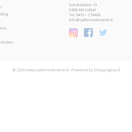
Schakelplein 13
n
5408 AW Volkel
eding
Tel. 0413 – 274406
info@sallernederland.nl
ires
scholen
p
© 2026 www.sallernederland.nl - Powered by Shoppagina.nl