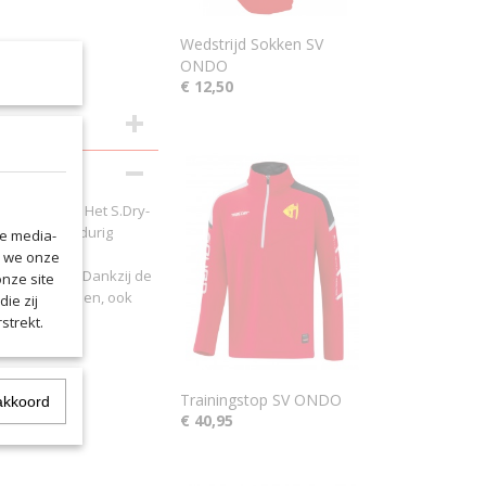
Wedstrijd Sokken SV
ONDO
€ 12,50
goed in bent. Het S.Dry-
gt voor langdurig
le media-
perfect om je
n we onze
het koud is. Dankzij de
onze site
etrokken worden, ook
ie zij
strekt.
Trainingstop SV ONDO
akkoord
en
€ 40,95