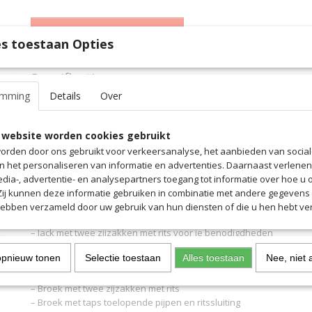
IN WINKELWAGEN
s toestaan Opties
Specificaties
emming
Details
Over
Productcode
6088ONDO
Omschrijving
EAN code
6088ONDO
Productcode leverancier
6088ONDO
 website worden cookies gebruikt
Het trainingspak Squad 50 rust je optimaal uit en laat zien waar je 
Tech materiaal is bijzonder licht, zweetafvoerend, ademend en zor
orden door ons gebruikt voor verkeersanalyse, het aanbieden van socia
draagcomfort. De zijzakken met ritssluiting in de jas en broek zijn 
en het personaliseren van informatie en advertenties. Daarnaast verlene
benodigdheden in op te bergen of om je handen op te warmen als 
edia-, advertentie- en analysepartners toegang tot informatie over hoe u 
ritssluitingen bij de enkels kan de broek gemakkelijk aan- en uitg
 Zij kunnen deze informatie gebruiken in combinatie met andere gegevens d
met schoenen aan.
hebben verzameld door uw gebruik van hun diensten of die u hen hebt ver
– Jack met twee zijzakken met rits voor je benodigdheden
– Verlengde manchetten zorgen voor een perfecte pasvorm
opnieuw tonen
Selectie toestaan
Alles toestaan
Nee, niet 
– Dynamisch gestreept grafisch ontwerp op de schouders en arm
– Verstelbare tailleband van het jack met trekkoord en stopper
– Broek met twee zijzakken met rits
– Broek met taps toelopende pijpen en ritssluiting