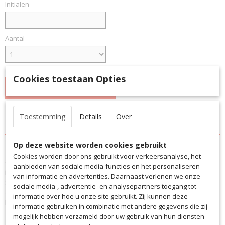
Initialen
Aantal
Cookies toestaan Opties
IN WINKELWAGEN
Toestemming
Details
Over
Specificaties
Productcode
Omschrijving
Op deze website worden cookies gebruikt
7288ONDO
Cookies worden door ons gebruikt voor verkeersanalyse, het
Onze Polo Squad 50 zorgt ervoor dat je er geweldig uitziet in sport en
Productcode leverancier
aanbieden van sociale media-functies en het personaliseren
in je vrije tijd. Het bijzonder lichte, zweetafvoerende en ademende
7288ONDO
van informatie en advertenties. Daarnaast verlenen we onze
S.Dry-Tech-materiaal overtuigt over de hele linie. De polo wordt
sociale media-, advertentie- en analysepartners toegang tot
afgerond met een rechte zoom en een moderne polokraag met
informatie over hoe u onze site gebruikt. Zij kunnen deze
knoopsluiting.
informatie gebruiken in combinatie met andere gegevens die zij
mogelijk hebben verzameld door uw gebruik van hun diensten
– Licht en slijtvast S.Dry-Tech functioneel