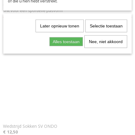
of die u hen hebt verstrekt.
materiaal – Moderne polokraag met knoopsluiting – Casual
snit voor een sportieve pasvorm
Later opnieuw tonen
Selectie toestaan
Alles toestaan
Nee, niet akkoord
Ook interessant
Wedstrijd Sokken SV ONDO
€ 12,50