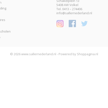
Schakelplein 13
n
5408 AW Volkel
eding
Tel. 0413 – 274406
info@sallernederland.nl
ires
scholen
p
© 2026 www.sallernederland.nl - Powered by Shoppagina.nl