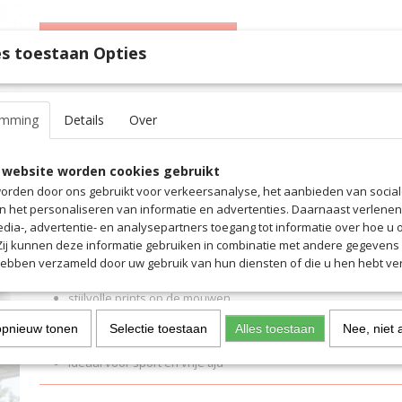
IN WINKELWAGEN
s toestaan Opties
Specificaties
emming
Details
Over
Productcode
6222
Omschrijving
Productcode leverancier
6222
 website worden cookies gebruikt
Met het Saller Melange jack met capuchon ben je niet alleen goed
orden door ons gebruikt voor verkeersanalyse, het aanbieden van socia
sporten.
en het personaliseren van informatie en advertenties. Daarnaast verlene
Door zijn optimale draagcomfort is hij ook in je vrije tijd je constan
edia-, advertentie- en analysepartners toegang tot informatie over hoe u 
onmiskenbare,
 Zij kunnen deze informatie gebruiken in combinatie met andere gegevens d
stijlvolle Saller-prints zijn het hoogtepunt van dit jack met capucho
hebben verzameld door uw gebruik van hun diensten of die u hen hebt ver
Hoge, stijlvolle kraag inclusief capuchon
stijlvolle prints op de mouwen
Hoogwaardige, geribbelde manchetten aan de mouwen en ta
opnieuw tonen
Selectie toestaan
Alles toestaan
Nee, niet 
Warme en slijtvaste mix van katoen en polyester
Ideaal voor sport en vrije tijd