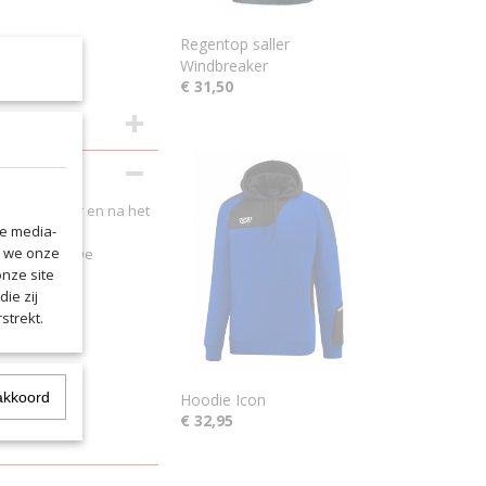
Regentop saller
Windbreaker
€ 31,50
 gekleed voor en na het
le media-
n we onze
te metgezel. De
onze site
ie zij
n.
strekt.
illeband
akkoord
Hoodie Icon
€ 32,95