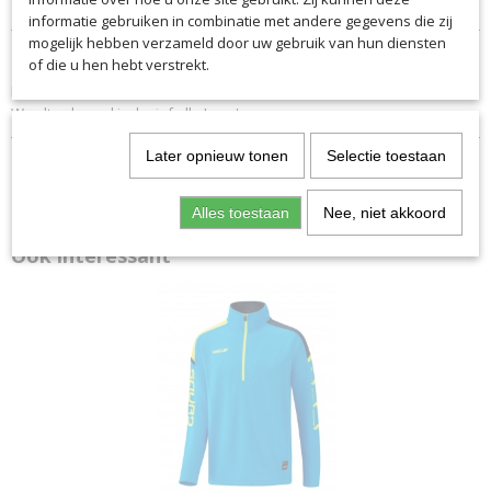
Specificaties
informatie gebruiken in combinatie met andere gegevens die zij
Productcode
mogelijk hebben verzameld door uw gebruik van hun diensten
Omschrijving
7588KKS
of die u hen hebt verstrekt.
Prachtig shirt uit de lijn "sallerSquad50"
EAN code
Wordt geleverd inclusief alle Logo's
7588KKS
Productcode leverancier
Later opnieuw tonen
Selectie toestaan
7588KKS
Alles toestaan
Nee, niet akkoord
Ook interessant