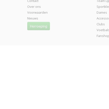
Contact
Team Lij
Over ons
Sportkl
Voorwaarden
Dames
Nieuws
Accesso
Clubs
Herroeping
Voetbal
Fansho