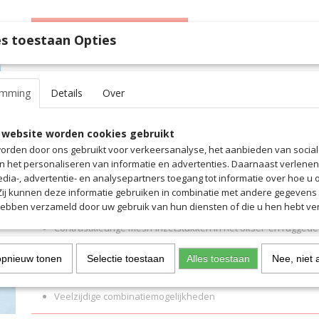
IN WINKELWAGEN
s toestaan Opties
Specificaties
emming
Details
Over
Productcode
6219
Omschrijving
Productcode leverancier
6219
 website worden cookies gebruikt
Dit saller-sweatshirt in gemêleerde kleuren is geschikt voor de vrij
orden door ons gebruikt voor verkeersanalyse, het aanbieden van socia
soorten sporten die intensief worden gebruikt.
en het personaliseren van informatie en advertenties. Daarnaast verlene
Sweat met opstaande kraag en korte borstrits
edia-, advertentie- en analysepartners toegang tot informatie over hoe u 
 Zij kunnen deze informatie gebruiken in combinatie met andere gegevens d
Zeer zacht, licht en slijtvast functioneel materiaal
hebben verzameld door uw gebruik van hun diensten of die u hen hebt ver
Raglanmouwen voor meer bewegingsvrijheid
Contrastkleurige mesh-inzetstukken in het oksel- en ruggede
lichaamsklimaat
opnieuw tonen
Selectie toestaan
Alles toestaan
Nee, niet 
Functioneel, recht gesneden
Ton-sur-ton Saller-logo's gedrukt op borst en mouwen
Veelzijdige combinatiemogelijkheden