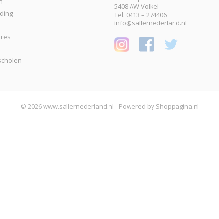
n
5408 AW Volkel
eding
Tel. 0413 – 274406
info@sallernederland.nl
ires
scholen
p
© 2026 www.sallernederland.nl - Powered by Shoppagina.nl