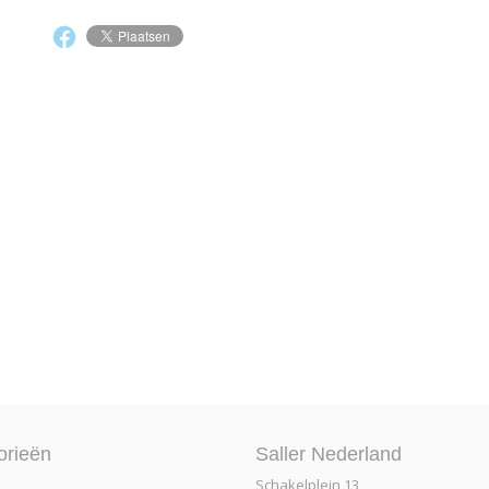
orieën
Saller Nederland
Schakelplein 13