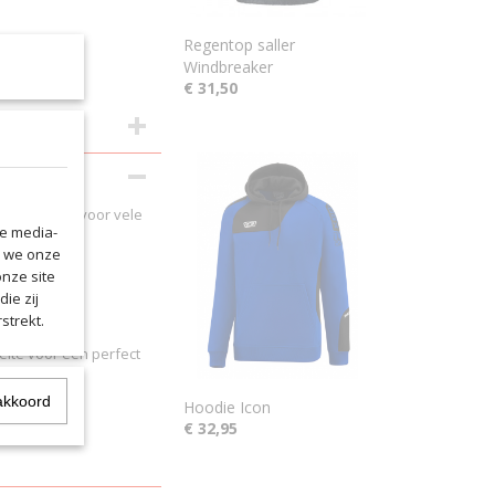
Regentop saller
Windbreaker
€ 31,50
e tijd en ook voor vele
le media-
n we onze
onze site
ie zij
strekt.
elte voor een perfect
akkoord
Hoodie Icon
€ 32,95